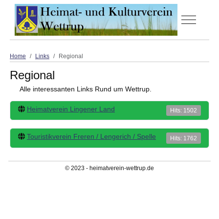
Off-Canva
Home
Links
Regional
Regional
Alle interessanten Links Rund um Wettrup.
Heimatverein Lingener Land
Hits: 1502
Touristikverein Freren / Lengerich / Spelle
Hits: 1762
© 2023 - heimatverein-wettrup.de