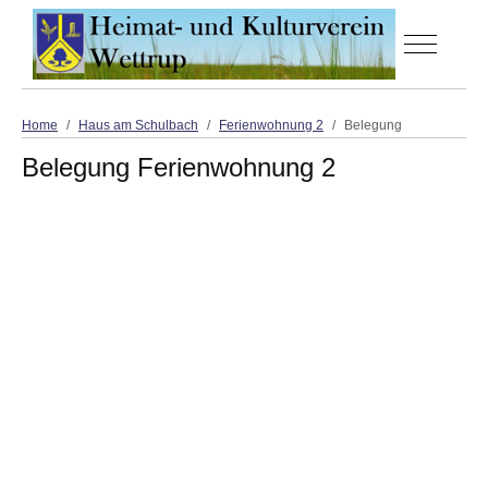
Off-Canva
Home
Haus am Schulbach
Ferienwohnung 2
Belegung
Belegung Ferienwohnung 2